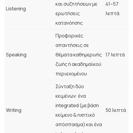
και συζητήσεων με
41–57
Listening
ερωτήσεις
λεπτά
κατανόησης
Προφορικές
απαντήσεις σε
Speaking
θέματα καθημερινής
17 λεπτά
ζωής ή ακαδημαϊκού
περιεχομένου
Σύνταξη δύο
κειμένων: ένα
integrated (με βάση
Writing
50 λεπτά
κείμενο & ηχητικό
απόσπασμα) και ένα