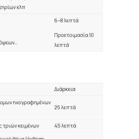
τηρίων κλπ
6–8 λεπτά
Προετοιμασία 10
πόψεων…
λεπτά
Διάρκεια
τομων ηχογραφημένων
25 λεπτά
 τριών κειμένων
45 λεπτά