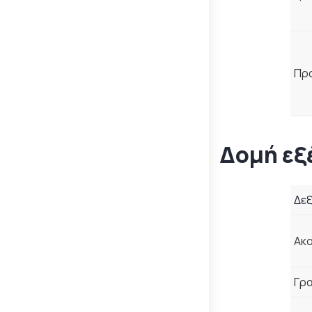
Πρ
Δομή εξ
Δε
Ακο
Γρ