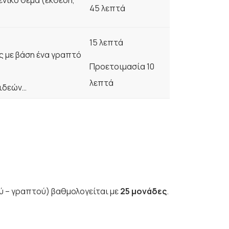
νικό θέμα (έκθεση,
45 λεπτά
15 λεπτά
 με βάση ένα γραπτό
Προετοιμασία 10
λεπτά
ιδεών…
 – γραπτού) βαθμολογείται με
25 μονάδες
.