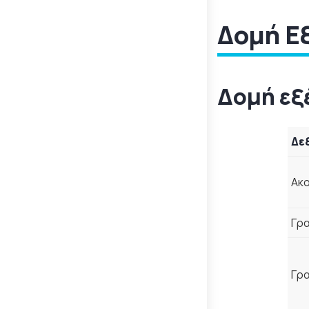
Δομή Ε
Δομή εξ
Δε
Ακο
Γρ
Γρ