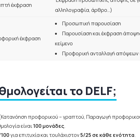
Έκφραση προσωπικής άποψης σε γε
απτή έκφραση
αλληλογραφία, άρθρο…)
Προσωπική παρουσίαση
Παρουσίαση και έκφραση άποψης
οφορική έκφραση
κείμενο
Προφορική ανταλλαγή απόψεων 
θμολογείται το DELF;
 (Κατανόηση προφορικού – γραπτού, Παραγωγή προφορικού
θμολογία είναι
100 μονάδες
.
/100
για επιτυχία και τουλάχιστον
5/25 σε κάθε ενότητα
.