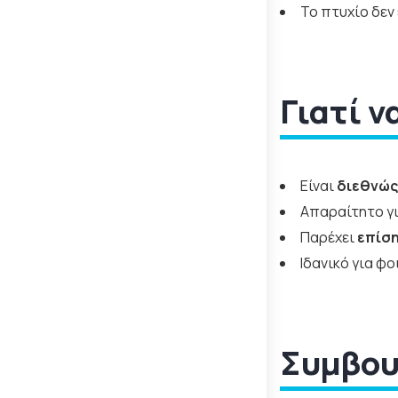
Το πτυχίο δεν 
Γιατί ν
Είναι
διεθνώς
Απαραίτητο γι
Παρέχει
επίσ
Ιδανικό για φ
Συμβου