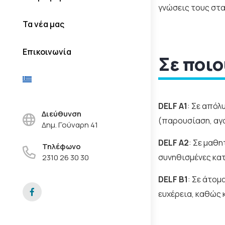
γνώσεις τους στα
Τα νέα μας
Επικοινωνία
Σε ποιο
DELF A1
: Σε απόλ
Διεύθυνση
(παρουσίαση, αγ
Δημ. Γούναρη 41
DELF A2
: Σε μαθη
Τηλέφωνο
συνηθισμένες κατ
2310 26 30 30
DELF B1
: Σε άτομ
ευχέρεια, καθώς 