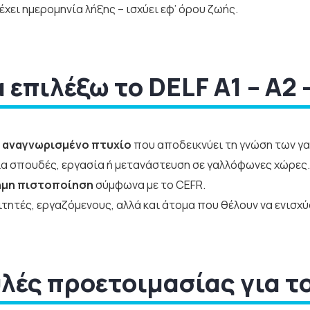
έχει ημερομηνία λήξης – ισχύει εφ’ όρου ζωής.
α επιλέξω το DELF A1 – A2 –
 αναγνωρισμένο πτυχίο
που αποδεικνύει τη γνώση των γα
α σπουδές, εργασία ή μετανάστευση σε γαλλόφωνες χώρες.
ημη πιστοποίηση
σύμφωνα με το CEFR.
οιτητές, εργαζόμενους, αλλά και άτομα που θέλουν να ενισχ
λές προετοιμασίας για τ