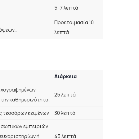
5–7 λεπτά
Προετοιμασία 10
πόψεων…
λεπτά
Διάρκεια
 ηχογραφημένων
25 λεπτά
την καθημερινότητα.
ς τεσσάρων κειμένων
30 λεπτά
οσωπικών εμπειριών
ευχαριστηρίων ή
45 λεπτά