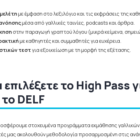
μελέτη
με έμφαση στο λεξιλόγιο και τις εκφράσεις της κα
τανόησης
μέσα από γαλλικές ταινίες, podcasts και άρθρα.
σκηση
στην παραγωγή γραπτού λόγου (μικρά κείμενα, σημει
ρακτική
με καθηγητές και συμμαθητές για ευχέρεια.
στικών τεστ
για εξοικείωση με τη μορφή της εξέτασης.
α επιλέξετε το High Pass 
 το DELF
οσφέρουμε στοχευμένα προγράμματα εκμάθησης γαλλικών, 
τές μας ακολουθούν μεθοδολογία προσαρμοσμένη στις ανάγ