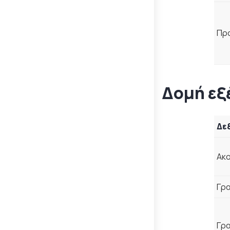
Πρ
Δομή εξ
Δε
Ακο
Γρ
Γρ