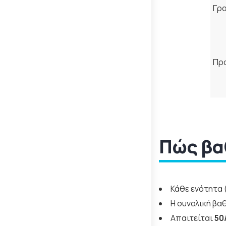
Γρ
Πρ
Πώς βα
Κάθε ενότητα
Η συνολική βα
Απαιτείται
50