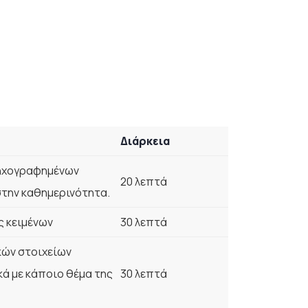
Διάρκεια
 ηχογραφημένων
20 λεπτά
την καθημερινότητα.
 κειμένων
30 λεπτά
ών στοιχείων
ά με κάποιο θέμα της
30 λεπτά