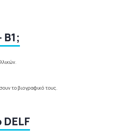
 B1;
λλικών.
ύσουν το βιογραφικό τους.
ο DELF