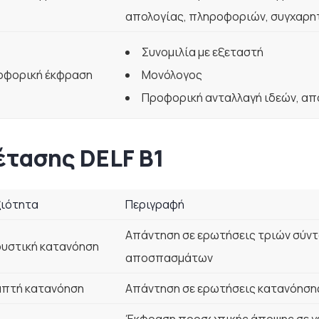
απολογίας, πληροφοριών, συγχαρη
Συνομιλία με εξεταστή
οφορική έκφραση
Μονόλογος
Προφορική ανταλλαγή ιδεών, α
έτασης DELF B1
ξιότητα
Περιγραφή
Απάντηση σε ερωτήσεις τριών σύν
υστική κατανόηση
αποσπασμάτων
απτή κατανόηση
Απάντηση σε ερωτήσεις κατανόησης