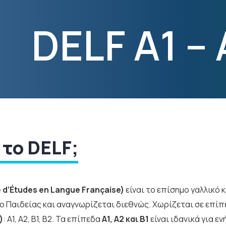
DELF A1 – 
ι το DELF;
 d’Études en Langue Française)
είναι το επίσημο γαλλικό
ο Παιδείας και αναγνωρίζεται διεθνώς. Χωρίζεται σε επί
)
: A1, A2, B1, B2. Τα επίπεδα
A1, A2 και B1
είναι ιδανικά για ε