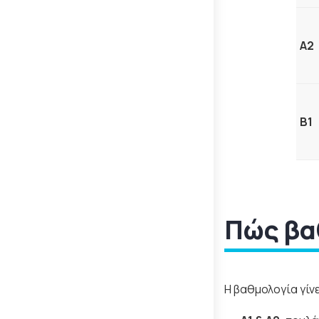
A2
B1
Πώς βαθ
Η βαθμολογία γίνε