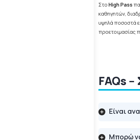
Στο
High Pass
πα
καθηγητών, διαδ
υψηλά ποσοστά επ
προετοιμασίας π
FAQs – 
Είναι αν
Μπορώ να