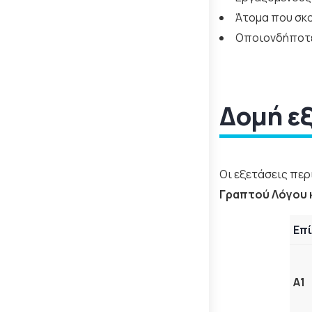
Άτομα που σκο
Οποιονδήποτε 
Δομή εξ
Οι εξετάσεις περ
Γραπτού Λόγου 
Επ
A1