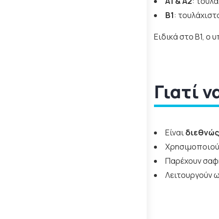
A1 & A2
: τουλά
B1
: τουλάχιστ
Ειδικά στο Β1, ο 
Γιατί ν
Είναι
διεθνώς
Χρησιμοποιούν
Παρέχουν σαφή
Λειτουργούν ω