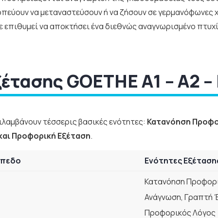
πεύουν να μεταναστεύσουν ή να ζήσουν σε γερμανόφωνες 
επιθυμεί να αποκτήσει ένα διεθνώς αναγνωρισμένο πτυχίο
έτασης GOETHE A1 – A2 – 
ιλαμβάνουν τέσσερις βασικές ενότητες:
Κατανόηση Προφο
και Προφορική Εξέταση
.
ίπεδο
Ενότητες Εξέταση
Κατανόηση Προφορι
Ανάγνωση, Γραπτή 
Προφορικός Λόγος