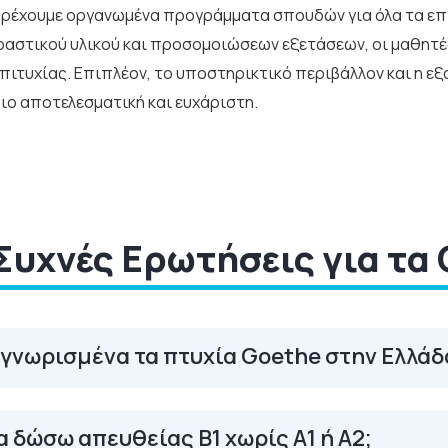
ρέχουμε οργανωμένα προγράμματα σπουδών για όλα τα επί
ραστικού υλικού και προσομοιώσεων εξετάσεων, οι μαθητέ
ιτυχίας. Επιπλέον, το υποστηρικτικό περιβάλλον και η ε
ιο αποτελεσματική και ευχάριστη.
Συχνές Ερωτήσεις για τα 
αγνωρισμένα τα πτυχία Goethe στην Ελλάδ
 δώσω απευθείας Β1 χωρίς Α1 ή Α2;