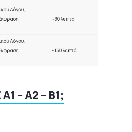
κού Λόγου,
Έκφραση,
~80 λεπτά
κού Λόγου,
Έκφραση,
~150 λεπτά
1 – A2 – B1;