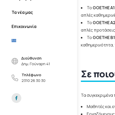
Το
GOETHE A1 
Τα νέα μας
απλές καθημεριν
Το
GOETHE A2 
Επικοινωνία
απλές προτάσεις 
Το
GOETHE B1 
καθημερινότητα, 
Διεύθυνση
Δημ. Γούναρη 41
Σε ποιο
Τηλέφωνο
2310 26 30 30
Τα συγκεκριμένα 
Μαθητές και ε
Εργαζόμενους 