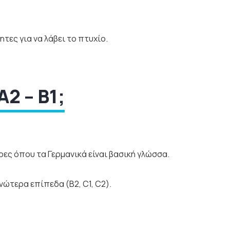
ητες για να λάβει το πτυχίο.
A2 – B1;
ες όπου τα Γερμανικά είναι βασική γλώσσα.
ώτερα επίπεδα (B2, C1, C2).