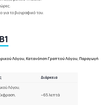
χώρες.
 για το βιογραφικό του.
B1
ρικού Λόγου, Κατανόηση Γραπτού Λόγου, Παραγωγή
ς
Διάρκεια
κού Λόγου,
Έκφραση,
~65 λεπτά