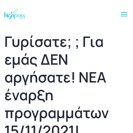
Γυρίσατε; ; Για
εμάς ΔΕΝ
αργήσατε! ΝΕΑ
έναρξη
προγραμμάτων
15/11/2021!