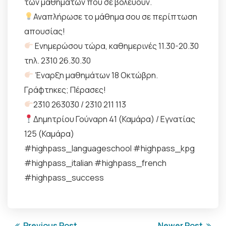
των μαθημάτων που σε βολεύουν.
Αναπλήρωσε το μάθημα σου σε περίπτωση
απουσίας!
Ενημερώσου τώρα, καθημερινές 11.30-20.30
τηλ. 2310 26.30.30
Έναρξη μαθημάτων 18 Οκτώβρη.
Γράφτηκες; Πέρασες!
2310 263030 / 2310 211 113
Δημητρίου Γούναρη 41 (Καμάρα) / Εγνατίας
125 (Καμάρα)
#highpass_languageschool
#highpass_kpg
#highpass_italian
#highpass_french
#highpass_success
Previous Post
Newer Post