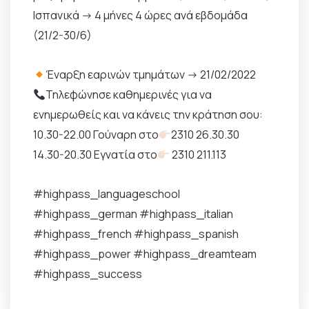
Ισπανικά -> 4 μήνες 4 ώρες ανά εβδομάδα
(21/2-30/6)
Έναρξη εαρινών τμημάτων -> 21/02/2022
Τηλεφώνησε καθημερινές για να
ενημερωθείς και να κάνεις την κράτηση σου:
10.30-22.00 Γούναρη στο
2310 26.30.30
14.30-20.30 Εγνατία στο
2310 211.113
#highpass_languageschool
#highpass_german #highpass_italian
#highpass_french #highpass_spanish
#highpass_power #highpass_dreamteam
#highpass_success