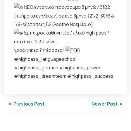
NEO εντατικό πρόγραμμα 8 μηνών Β1Β2
(τμήματα ενηλίκων) σε ενα 8μηνο (21/2-30/6 &
1/9-εξετάσεις Β2 Goethe Νοέμβριο)
Έμπειροι καθηγητές / υλικό high pass /
επιτυχία δεδομένη !
γράφτηκες ? πέρασες !
#highpass_languageschool
#highpass_german #highpass_power
#highpass_dreamteam #highpass_success
Previous Post
Newer Post